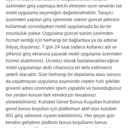
üzerinden giriş yapmaya tercih etmeyen oyun severler ise
mobil uygulama seçeneğini değerlendirebilir. Tarayıcı
üzerinden yapılan giriş işleminde sitenin güncel adresini
kullanmak zorundayken mobil uygulamada bu tür bir
zorunluluk yoktur. Uygulama güncel sürüm üzerinden
hizmet verdiği için herhangi bir bağlantıya ya da adrese
ihtiyaç duyulmaz. 7 gün 24 saat sadece kullanıcı adı ve
şifrenizi giriş ekranına yazarak mobil uygulama üzerinden
hizmet alabilirsiniz. Ücretsiz olarak faydalanabileceğiniz
mobil uygulamayı akıllı cihazınıza bir defa indirmeniz
yeterli olacaktır. Size herhangi bir depolama alanı sorunu
da yaşatmayan uygulama sayesinde cepten hızlı şekilde
güvenli adres üzerinden işlem yapabilir ve bulunduğunuz
her yerden konum fark etmeksizin hesabınızı
yönetebilirsiniz. Kulisbet Genel Bonus Koşulları Kulisbet
genel bonus koşulları için platformun aktif olan kulisbet
601 giriş adresine ziyaret edebilirsiniz. Her geçen gün
kendini geliştiren platform bonus koşullarını bonus