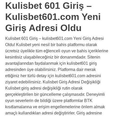
Kulisbet 601 Giriş –
Kulisbet601.com Yeni
Giriş Adresi Oldu
Kulisbet 601 Giriş – kulisbet601.com Yeni Giriş Adresi
Oldu! Kulisbet yeni nesil bir bahis platformu olarak
ücretsiz üyelikle tüm eğlenceli oyun ve bahis içeriklerine
kesintisiz ulaşabileceğiniz bir donanımdadır. Sitenin
avantajlarından faydalanmak için kulisbet601 giriş
adresinden üye olabilirsiniz. Platforma dair merak
ettiğiniz her türlü detay için kulisbet601.com adresini
ziyaret edebilirsiniz. Kulisbet Giriş Adresi Değişikliği
Kulisbet giriş adresi değişikliği rutin olarak
gerçekleştirilen bir güncelleme çalışmasıdır. Deneyimli
oyun severlerin de bildiği üzere platformlar BTK
kısıtlamalarına ve erişim engellemelerine önlem almak
amaçlı kullandıkları adresi değiştirirler. Giriş adresine