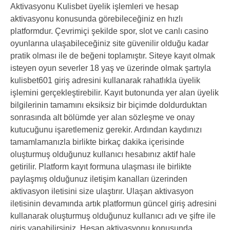
Aktivasyonu Kulisbet üyelik işlemleri ve hesap
aktivasyonu konusunda görebileceğiniz en hızlı
platformdur. Çevrimiçi şekilde spor, slot ve canlı casino
oyunlarına ulaşabileceğiniz site güvenilir olduğu kadar
pratik olması ile de beğeni toplamıştır. Siteye kayıt olmak
isteyen oyun severler 18 yaş ve üzerinde olmak şartıyla
kulisbet601 giriş adresini kullanarak rahatlıkla üyelik
işlemini gerçekleştirebilir. Kayıt butonunda yer alan üyelik
bilgilerinin tamamını eksiksiz bir biçimde doldurduktan
sonrasında alt bölümde yer alan sözleşme ve onay
kutucuğunu işaretlemeniz gerekir. Ardından kaydınızı
tamamlamanızla birlikte birkaç dakika içerisinde
oluşturmuş olduğunuz kullanıcı hesabınız aktif hale
getirilir. Platform kayıt formuna ulaşması ile birlikte
paylaşmış olduğunuz iletişim kanalları üzerinden
aktivasyon iletisini size ulaştırır. Ulaşan aktivasyon
iletisinin devamında artık platformun güncel giriş adresini
kullanarak oluşturmuş olduğunuz kullanıcı adı ve şifre ile
giriş yapabilirsiniz. Hesap aktivasyonu konusunda