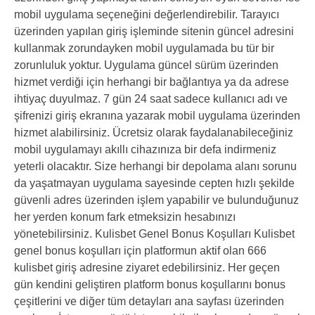
mobil uygulama seçeneğini değerlendirebilir. Tarayıcı
üzerinden yapılan giriş işleminde sitenin güncel adresini
kullanmak zorundayken mobil uygulamada bu tür bir
zorunluluk yoktur. Uygulama güncel sürüm üzerinden
hizmet verdiği için herhangi bir bağlantıya ya da adrese
ihtiyaç duyulmaz. 7 gün 24 saat sadece kullanıcı adı ve
şifrenizi giriş ekranına yazarak mobil uygulama üzerinden
hizmet alabilirsiniz. Ücretsiz olarak faydalanabileceğiniz
mobil uygulamayı akıllı cihazınıza bir defa indirmeniz
yeterli olacaktır. Size herhangi bir depolama alanı sorunu
da yaşatmayan uygulama sayesinde cepten hızlı şekilde
güvenli adres üzerinden işlem yapabilir ve bulunduğunuz
her yerden konum fark etmeksizin hesabınızı
yönetebilirsiniz. Kulisbet Genel Bonus Koşulları Kulisbet
genel bonus koşulları için platformun aktif olan 666
kulisbet giriş adresine ziyaret edebilirsiniz. Her geçen
gün kendini geliştiren platform bonus koşullarını bonus
çeşitlerini ve diğer tüm detayları ana sayfası üzerinden