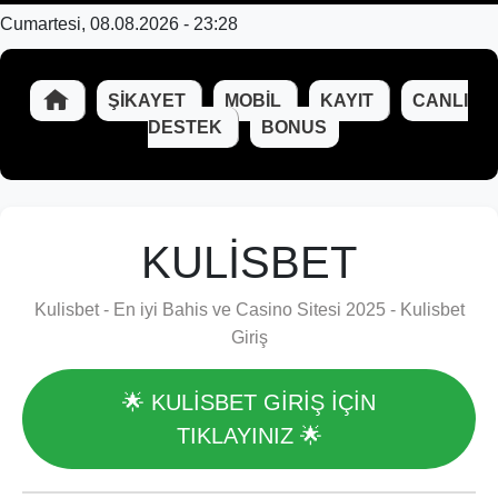
Cumartesi, 08.08.2026 - 23:28
ŞIKAYET
MOBIL
KAYIT
CANLI
DESTEK
BONUS
KULISBET
Kulisbet - En iyi Bahis ve Casino Sitesi 2025 - Kulisbet
Giriş
🌟 KULISBET GİRİŞ İÇİN
TIKLAYINIZ 🌟