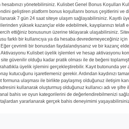
esabınızı yönetebilirsiniz. Kulisbet Genel Bonus Koşulları Kuli
ndini geliştiren platform bonus koşullarını bonus çeşitlerini ve d
lanarak 7 gün 24 saat siteye ulaşım sağlayabilirsiniz. Kayıtlı üy
ilerinden yüksek kazançlar elde edebilmek, kayıplarınızı telafi e
 tercih ettiğiniz bonusunun üzerine tıklayarak ulaşabilirsiniz. S
su farklı bir kullanıcıya ya da hesaba devredemeyeceğiniz için 
. Eğer çevrimli bir bonusdan faydalandıysanız ve bir kazanç eld
p Aktivasyonu Kulisbet üyelik işlemleri ve hesap aktivasyonu kon
 site güvenilir olduğu kadar pratik olması ile de beğeni toplamış
ahatlıkla üyelik işlemini gerçekleştirebilir. Kayıt butonunda yer 
ay kutucuğunu işaretlemeniz gerekir. Ardından kaydınızı tamaml
yıt formuna ulaşması ile birlikte paylaşmış olduğunuz iletişim kana
 adresini kullanarak oluşturmuş olduğunuz kullanıcı adı ve şifre
anal bahis ve oyun kategorilerini de değerlendirebilmenizi sağlar.
tajlardan yararlanarak gerçek bahis deneyimimi yaşayabilirsiniz