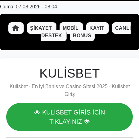
Cuma, 07.08.2026 - 08:04
ŞIKAYET
MOBIL
KAYIT
CANLI
DESTEK
BONUS
KULISBET
Kulisbet - En iyi Bahis ve Casino Sitesi 2025 - Kulisbet
Giriş
🌟 KULISBET GİRİŞ İÇİN
TIKLAYINIZ 🌟