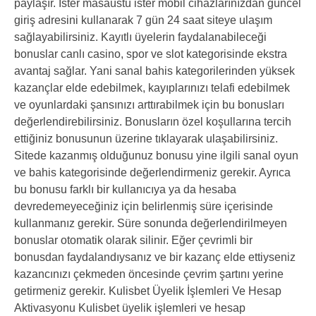
paylaşır. İster masaüstü ister mobil cihazlarınızdan güncel
giriş adresini kullanarak 7 gün 24 saat siteye ulaşım
sağlayabilirsiniz. Kayıtlı üyelerin faydalanabileceği
bonuslar canlı casino, spor ve slot kategorisinde ekstra
avantaj sağlar. Yani sanal bahis kategorilerinden yüksek
kazançlar elde edebilmek, kayıplarınızı telafi edebilmek
ve oyunlardaki şansınızı arttırabilmek için bu bonusları
değerlendirebilirsiniz. Bonusların özel koşullarına tercih
ettiğiniz bonusunun üzerine tıklayarak ulaşabilirsiniz.
Sitede kazanmış olduğunuz bonusu yine ilgili sanal oyun
ve bahis kategorisinde değerlendirmeniz gerekir. Ayrıca
bu bonusu farklı bir kullanıcıya ya da hesaba
devredemeyeceğiniz için belirlenmiş süre içerisinde
kullanmanız gerekir. Süre sonunda değerlendirilmeyen
bonuslar otomatik olarak silinir. Eğer çevrimli bir
bonusdan faydalandıysanız ve bir kazanç elde ettiyseniz
kazancınızı çekmeden öncesinde çevrim şartını yerine
getirmeniz gerekir. Kulisbet Üyelik İşlemleri Ve Hesap
Aktivasyonu Kulisbet üyelik işlemleri ve hesap