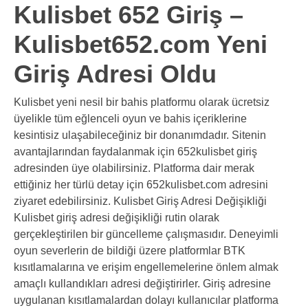
Kulisbet 652 Giriş –
Kulisbet652.com Yeni
Giriş Adresi Oldu
Kulisbet yeni nesil bir bahis platformu olarak ücretsiz
üyelikle tüm eğlenceli oyun ve bahis içeriklerine
kesintisiz ulaşabileceğiniz bir donanımdadır. Sitenin
avantajlarından faydalanmak için 652kulisbet giriş
adresinden üye olabilirsiniz. Platforma dair merak
ettiğiniz her türlü detay için 652kulisbet.com adresini
ziyaret edebilirsiniz. Kulisbet Giriş Adresi Değişikliği
Kulisbet giriş adresi değişikliği rutin olarak
gerçekleştirilen bir güncelleme çalışmasıdır. Deneyimli
oyun severlerin de bildiği üzere platformlar BTK
kısıtlamalarına ve erişim engellemelerine önlem almak
amaçlı kullandıkları adresi değiştirirler. Giriş adresine
uygulanan kısıtlamalardan dolayı kullanıcılar platforma