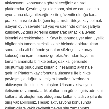
aktivasyonu konusunda görebileceğiniz en hızlı
platformdur. Çevrimiçi şekilde spor, slot ve canlı casino
oyunlarına ulaşabileceğiniz site güvenilir olduğu kadar
pratik olması ile de beğeni toplamıştır. Siteye kayıt olmak
isteyen oyun severler 18 yaş ve üzerinde olmak şartıyla
kulisbet652 giriş adresini kullanarak rahatlıkla üyelik
işlemini gerçekleştirebilir. Kayıt butonunda yer alan üyelik
bilgilerinin tamamını eksiksiz bir biçimde doldurduktan
sonrasında alt bölümde yer alan sözleşme ve onay
kutucuğunu işaretlemeniz gerekir. Ardından kaydınızı
tamamlamanızla birlikte birkaç dakika içerisinde
oluşturmuş olduğunuz kullanıcı hesabınız aktif hale
getirilir. Platform kayıt formuna ulaşması ile birlikte
paylaşmış olduğunuz iletişim kanalları üzerinden
aktivasyon iletisini size ulaştırır. Ulaşan aktivasyon
iletisinin devamında artık platformun güncel giriş adresini
kullanarak oluşturmuş olduğunuz kullanıcı adı ve şifre ile
giriş yapabilirsiniz. Hesap aktivasyonu konusunda
kullanıcılara vakit kaybettirmeyen site zamanınızı