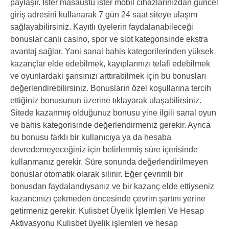
paylaşır. İster masaüstü ister mobil cihazlarınızdan güncel
giriş adresini kullanarak 7 gün 24 saat siteye ulaşım
sağlayabilirsiniz. Kayıtlı üyelerin faydalanabileceği
bonuslar canlı casino, spor ve slot kategorisinde ekstra
avantaj sağlar. Yani sanal bahis kategorilerinden yüksek
kazançlar elde edebilmek, kayıplarınızı telafi edebilmek
ve oyunlardaki şansınızı arttırabilmek için bu bonusları
değerlendirebilirsiniz. Bonusların özel koşullarına tercih
ettiğiniz bonusunun üzerine tıklayarak ulaşabilirsiniz.
Sitede kazanmış olduğunuz bonusu yine ilgili sanal oyun
ve bahis kategorisinde değerlendirmeniz gerekir. Ayrıca
bu bonusu farklı bir kullanıcıya ya da hesaba
devredemeyeceğiniz için belirlenmiş süre içerisinde
kullanmanız gerekir. Süre sonunda değerlendirilmeyen
bonuslar otomatik olarak silinir. Eğer çevrimli bir
bonusdan faydalandıysanız ve bir kazanç elde ettiyseniz
kazancınızı çekmeden öncesinde çevrim şartını yerine
getirmeniz gerekir. Kulisbet Üyelik İşlemleri Ve Hesap
Aktivasyonu Kulisbet üyelik işlemleri ve hesap