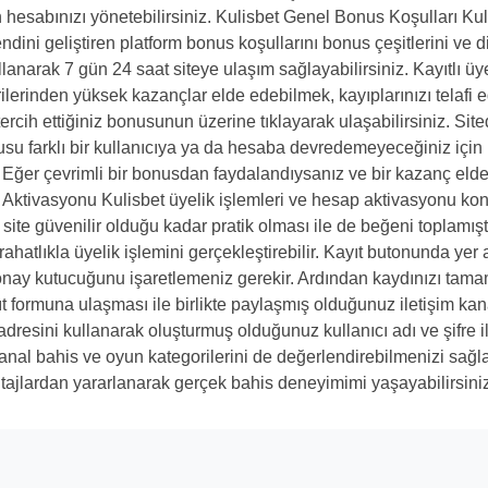
esabınızı yönetebilirsiniz. Kulisbet Genel Bonus Koşulları Kuli
ndini geliştiren platform bonus koşullarını bonus çeşitlerini ve d
lanarak 7 gün 24 saat siteye ulaşım sağlayabilirsiniz. Kayıtlı üy
ilerinden yüksek kazançlar elde edebilmek, kayıplarınızı telafi e
 tercih ettiğiniz bonusunun üzerine tıklayarak ulaşabilirsiniz. S
su farklı bir kullanıcıya ya da hesaba devredemeyeceğiniz için 
. Eğer çevrimli bir bonusdan faydalandıysanız ve bir kazanç eld
p Aktivasyonu Kulisbet üyelik işlemleri ve hesap aktivasyonu kon
 site güvenilir olduğu kadar pratik olması ile de beğeni toplamış
ahatlıkla üyelik işlemini gerçekleştirebilir. Kayıt butonunda yer 
ay kutucuğunu işaretlemeniz gerekir. Ardından kaydınızı tamaml
yıt formuna ulaşması ile birlikte paylaşmış olduğunuz iletişim kana
 adresini kullanarak oluşturmuş olduğunuz kullanıcı adı ve şifre
anal bahis ve oyun kategorilerini de değerlendirebilmenizi sağlar.
tajlardan yararlanarak gerçek bahis deneyimimi yaşayabilirsiniz