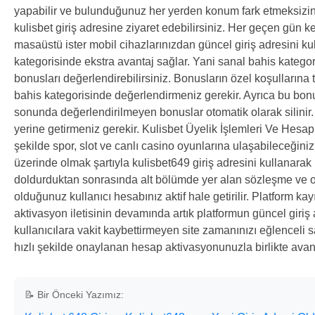
yapabilir ve bulunduğunuz her yerden konum fark etmeksizin h
kulisbet giriş adresine ziyaret edebilirsiniz. Her geçen gün ke
masaüstü ister mobil cihazlarınızdan güncel giriş adresini kul
kategorisinde ekstra avantaj sağlar. Yani sanal bahis kategor
bonusları değerlendirebilirsiniz. Bonusların özel koşullarına
bahis kategorisinde değerlendirmeniz gerekir. Ayrıca bu bonu
sonunda değerlendirilmeyen bonuslar otomatik olarak silinir
yerine getirmeniz gerekir. Kulisbet Üyelik İşlemleri Ve Hesa
şekilde spor, slot ve canlı casino oyunlarına ulaşabileceğiniz
üzerinde olmak şartıyla kulisbet649 giriş adresini kullanarak r
doldurduktan sonrasında alt bölümde yer alan sözleşme ve on
olduğunuz kullanıcı hesabınız aktif hale getirilir. Platform ka
aktivasyon iletisinin devamında artık platformun güncel giriş
kullanıcılara vakit kaybettirmeyen site zamanınızı eğlenceli s
hızlı şekilde onaylanan hesap aktivasyonunuzla birlikte avan
📝 Bir Önceki Yazımız: